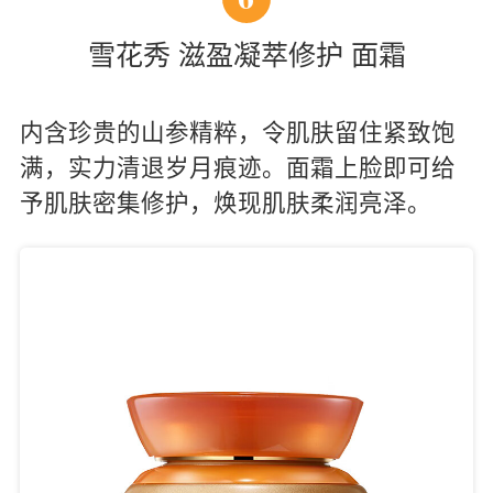
雪花秀 滋盈凝萃修护 面霜
内含珍贵的山参精粹，令肌肤留住紧致饱
满，实力清退岁月痕迹。面霜上脸即可给
予肌肤密集修护，焕现肌肤柔润亮泽。