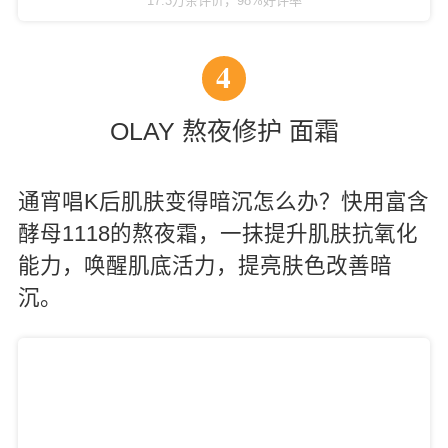
17.3万条评价，98%好评率
4
OLAY 熬夜修护 面霜
通宵唱K后肌肤变得暗沉怎么办？快用富含
酵母1118的熬夜霜，一抹提升肌肤抗氧化
能力，唤醒肌底活力，提亮肤色改善暗
沉。