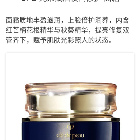
面霜质地丰盈滋润，上脸倍护润养，内含
红芒柄花根精华与秋葵精华，提亮修复双
管齐下，赋予肌肤光彩照人的状态。