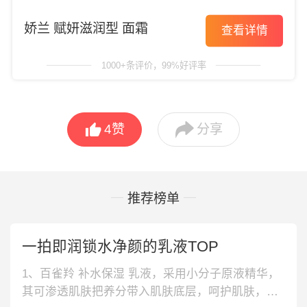
娇兰 赋妍滋润型 面霜
查看详情
1000+条评价，99%好评率


4
赞
分享
推荐榜单
一拍即润锁水净颜的乳液TOP
1、百雀羚 补水保湿 乳液，采用小分子原液精华，
其可渗透肌肤把养分带入肌肤底层，呵护肌肤，补