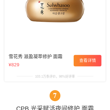
雪花秀 滋盈凝萃修护 面霜
查看详情
¥829
103.1万条评价，98%好评率
7
CPB 光采赋活夜间修护 面霜