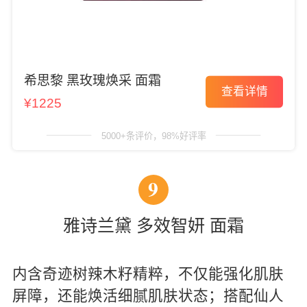
希思黎 黑玫瑰焕采 面霜
查看详情
¥1225
5000+条评价，98%好评率
9
雅诗兰黛 多效智妍 面霜
内含奇迹树辣木籽精粹，不仅能强化肌肤
屏障，还能焕活细腻肌肤状态；搭配仙人