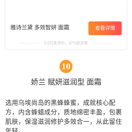
雅诗兰黛 多效智妍 面霜
查看详情
5.0万条评价，97%好评率
10
娇兰 赋妍滋润型 面霜
选用乌埃尚岛的黑蜂蜂蜜，成就核心配
方，内含蜂蜡成分，质地绵密丰盈，包裹
肌肤，保湿滋润修护多效合一，从此留住
年轻。