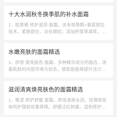
水淡斑。2、欧莱雅 复颜精粹 晚霜，视黄醇含维生
素A，添加积雪草凝萃，可解决皱纹和肌肤松弛等
十大水润秋冬换季肌的补水面霜
问题，重拾紧实嫩弹。3、欧珀莱 均衡保湿 乳霜，
均衡保湿系列柔润乳霜，紧锁滋润调节水油平衡；
1、欧莱雅 修护滋润 面霜，含有视黄醇+基层提拉
呵护角质层，滋润肌肤，抵
技术，紧致提拉，淡化细纹；添加积雪草凝萃，呵
护肌底，深层养护；富含保湿成分，保持肌肤滋润
状态。2、薇诺娜 舒敏保湿 面霜，添加马齿苋+青
水嫩亮肤的面霜精选
刺果等自然提取物，舒缓滋润肌肤，修护屏障；脂
质体包裹技术，使活性成分更快渗透至表皮中，加
1、伊思 提亮肤色 面霜，多种精华成分的融合，改
速吸收。3、兰蔻 滋润舒缓
善肌肤的内部环境与状态，使肌肤能够提升活力，
改善肤色，不仅能够滋养而且还能够修复护理。2、
自然堂 持久锁水 面霜，保湿效果很好，能够滋润面
滋润清爽焕亮肤色的面霜精选
部肌肤，使肌肤充满活力，吸收效果也很到位，触
感柔滑细腻，使面部倍感光滑，减少面部多余的油
1、雅漾 修护舒缓 面霜，质地清爽水润，轻薄易吸
脂。3、伊思 修护补水 面
收呵护强韧双重屏障。舒缓泛红刺痛，温和修护水
脂膜稳定肌肤屏障。补水保湿缓解肌肤干燥。2、玉