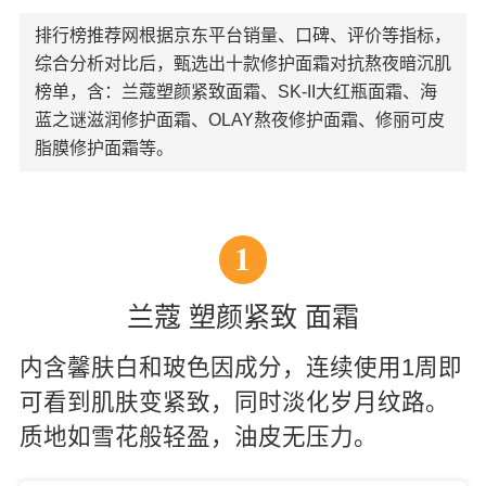
排行榜推荐网根据京东平台销量、口碑、评价等指标，
综合分析对比后，甄选出十款修护面霜对抗熬夜暗沉肌
榜单，含：兰蔻塑颜紧致面霜、SK-II大红瓶面霜、海
蓝之谜滋润修护面霜、OLAY熬夜修护面霜、修丽可皮
脂膜修护面霜等。
1
兰蔻 塑颜紧致 面霜
内含馨肤白和玻色因成分，连续使用1周即
可看到肌肤变紧致，同时淡化岁月纹路。
质地如雪花般轻盈，油皮无压力。