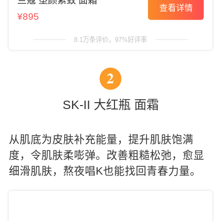
兰蔻 塑颜紧致 面霜
查看详情
¥895
8.1万条评价，97%好评率
2
SK-II 大红瓶 面霜
从肌底为皮肤补充能量，提升肌肤饱满
度，令肌肤柔嘭弹。改善粗糙松弛，愈显
细滑肌肤，熬夜唱K也能找回青春力量。