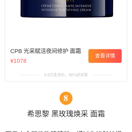
CPB 光采赋活夜间修护 面霜
查看详情
¥1078
9.8万条评价，98%好评率
8
希思黎 黑玫瑰焕采 面霜