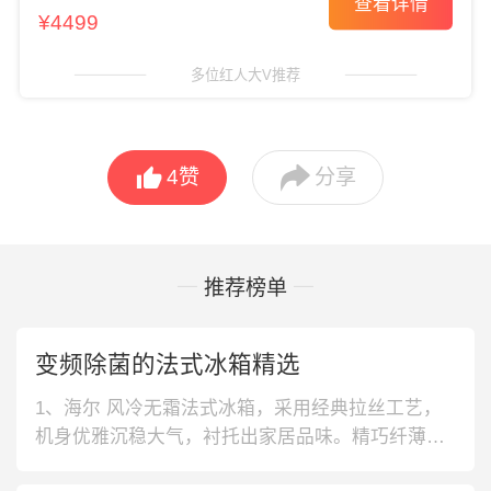
查看详情
¥4499
多位红人大V推荐


4
赞
分享
推荐榜单
变频除菌的法式冰箱精选
1、海尔 风冷无霜法式冰箱，采用经典拉丝工艺，
机身优雅沉稳大气，衬托出家居品味。精巧纤薄体
积设计，占地不到半平方，嵌入橱柜更加美观。2、