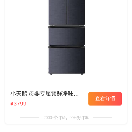
小天鹅 母婴专属锁鲜净味冰
查看详情
箱
¥3799
2000+条评价，99%好评率