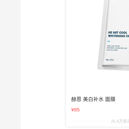
赫恩 美白补水 面膜
¥85
25.6万