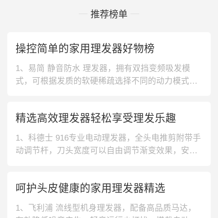
推荐榜单
操控简单的家用理发器好物榜
1、易简 静音防水 理发器，拥有双挡变频吸发模
式，可根据发质的软硬稀疏选择不同的动力模式。
整机采用高级别防水设计，长时间在水中浸泡，也
不影响使用。2、飞科 双轮挡位 理发器，整机外形
精选高效理发器轻松享受理发乐趣
设计时尚简约，配色稳重有质感，极具性价比。采
用双轮智能调节设计，化繁为简，无需拆卸，也可
1、科德士 916专业电动理发器，全头电推剪附带手
轻松调节齿梳长度和动力。3、雷
动调节杆，刀头宽度可以自由调节渐变效果，安全
的钝角设计在剪发过程中能够保护头皮不受伤害。
2、科德士 916专业电动理发器，刀片光滑锋利，修
呵护头皮健康的家用理发器精选
剪效率高，刀头可拆卸清洗，配合毛刷清除残留，
高转速强劲电机，澎湃动力，性能稳定，适合多种
1、飞利浦 流线型机身理发器，配备高品质马达，
发丝。3、华尔 成人剃头