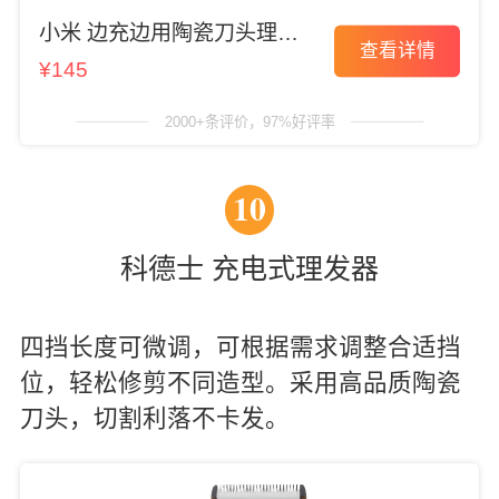
小米 边充边用陶瓷刀头理发
查看详情
器
¥145
2000+条评价，97%好评率
10
科德士 充电式理发器
四挡长度可微调，可根据需求调整合适挡
位，轻松修剪不同造型。采用高品质陶瓷
刀头，切割利落不卡发。