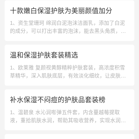
十款嫩白保湿护肤为美丽颜值加分
1、资生堂珊珂 绵润白泥泡沫洁面乳，添加了白泥
的成分，可以打出丰富的泡沫，能去黑头角质，吸
附毛孔深层的污垢，防止肌肤暗沉。双倍玻尿酸，
让皮肤变得温和。2、玉兰油 多效修护系列爽肤
温和保湿护肤套装精选
水，质地十分清爽，上脸后能够被肌肤迅速所吸
收。而且保湿效果很棒，持久锁住水分不流失。帮
1、欧莱雅 复颜视黄醇精粹护肤套装，高浓度积雪
助调理肌肤油脂分泌，回归水油平衡。3
草精华，深入肌肤底层，有效淡化细纹，让皮肤紧
致有弹性，保湿滋润，吸收效果不错。2、934 酵母
控油护肤套装，酵母祛油套装，天然收敛毛孔，保
补水保湿不闷痘的护肤品套装榜
持水油平衡，紧致毛孔，质地清爽保湿，令油皮肌
肤也能享受水润光滑。3、温碧泉 水沁润嘭弹护肤
1、温碧泉 水沁润嘭弹五件套，内含蔓越莓提取
套装，含有正负离子能量，为
液，重拾肌肤水润，帮助其吸收营养，实现水润嫩
弹，重拾肌肤动力，让微量元素能深入到肌底，进
行养分补给。2、悦诗风吟 绿茶补水保湿水乳礼