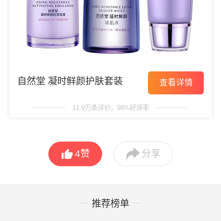
自然堂 凝时鲜颜护肤套装
查看详情
11.9万条评价，98%好评率


4
赞
分享
推荐榜单