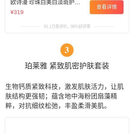
欧诗漫 珍珠白美白淡斑护肤
查看详情
套装
¥319
81.1万条评价，98%好评率
3
珀莱雅 紧致肌密护肤套装
生物钙质紧致科技，激发肌肤活力，让肌
肤结构更强韧；蕴含地中海粉团扇藻精
粹，对抗细纹松弛，丰盈柔滑美肌。