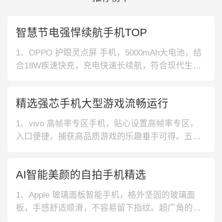
智慧节电强悍续航手机TOP
1、OPPO 护眼灵点屏 手机，5000mAh大电池，结
合18W疾速快充，充电快速长续航，符合现代生活
节奏；触控采样率搭配高刷新率，尽享丝滑流畅体
验。2、OPPO 大功率闪充 手机，配备AI视频增强
精选强芯手机大型游戏流畅运行
技术，无惧光影明暗，轻松拍出精彩大片；支持65
W快速闪充，只需充电5分钟就可追刷4小时，方便
1、vivo 高帧率专区手机，贴心设置高帧率专区，
更快捷。3
入口便捷，捕获高品质游戏的乐趣垂手可得。五重
液冷散热系统，降温10℃开黑，舒适握持。2、真我
高触控采样率手机，360Hz高触控采样率，带来全
AI智能美颜的自拍手机精选
场景超乎想象的触控体验。支持AI降噪+AI自动去坏
点，夜色大片随手拍。3、vivo 多涡轮加速引擎手
1、Apple 玻璃面板智能手机，格外坚固的玻璃面
机，多涡
板，手感舒适顺滑，不容易留下指纹。超广角的拍
摄镜头，支持4倍取景范围，并支持自动对焦。2、