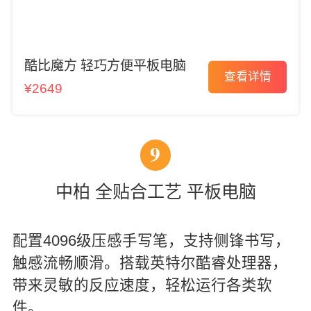
酷比魔方 轻巧方便平板电脑
查看详情
¥2649
9
中柏 全贴合工艺 平板电脑
配置4096级压感手写笔，支持侧锋书写，
触感流畅顺滑。搭载英特尔酷睿处理器，
带来灵敏的反应速度，轻松运行各类软
件。