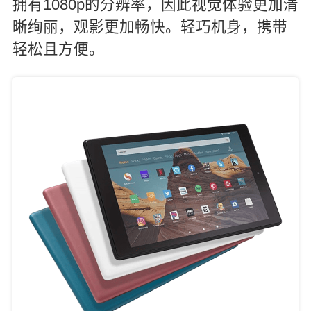
拥有1080p的分辨率，因此视觉体验更加清
晰绚丽，观影更加畅快。轻巧机身，携带
轻松且方便。