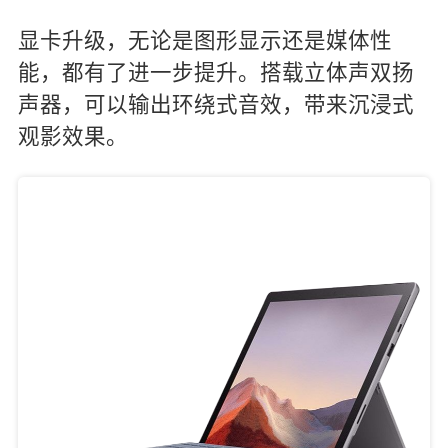
显卡升级，无论是图形显示还是媒体性
能，都有了进一步提升。搭载立体声双扬
声器，可以输出环绕式音效，带来沉浸式
观影效果。