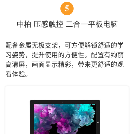
5
中柏 压感触控 二合一平板电脑
配备金属无极支架，可方便解锁舒适的学
习姿势，提升使用的方便性。配置有绚丽
高清屏，画面显示精彩，带来更舒适的观
看体验。