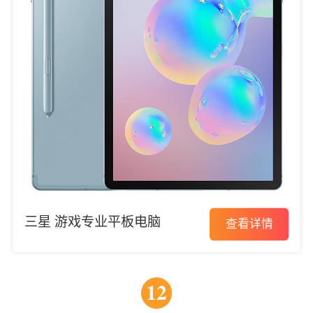
三星 游戏专业平板电脑
查看详情
12