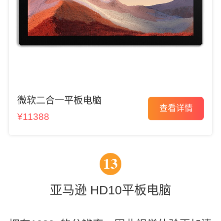
微软二合一平板电脑
查看详情
¥11388
13
亚马逊 HD10平板电脑