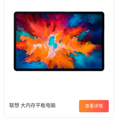
联想 大内存平板电脑
查看详情