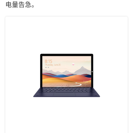
电量告急。