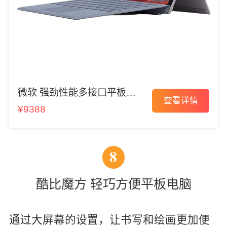
微软 强劲性能多接口平板电
查看详情
脑
¥9388
8
酷比魔方 轻巧方便平板电脑
通过大屏幕的设置，让书写和绘画更加便