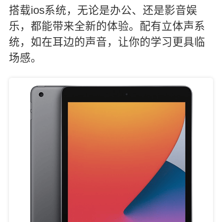
搭载ios系统，无论是办公、还是影音娱
乐，都能带来全新的体验。配有立体声系
统，如在耳边的声音，让你的学习更具临
场感。