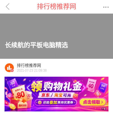

排行榜推荐网

长续航的平板电脑精选
排行榜推荐网
2021-07-23 21:09:38
