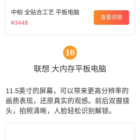
中柏 全贴合工艺 平板电脑
查看详情
¥3448
10
联想 大内存平板电脑
11.5英寸的屏幕，可以带来更高分辨率的
画质表现，还原真实的观感。前后双摄镜
头，拍照清晰，人脸轻松识别解锁。