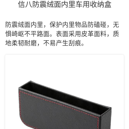
信八防震绒面内里车用收纳盒
防震绒面内里，保护内里物品防磕碰，无
惧崎岖不平路面。表面采用皮革面料，质
地柔韧耐磨，不易产生刮痕。