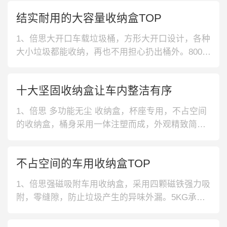
结实耐用的大容量收纳盒TOP
1、倍思大开口车载垃圾桶，方形大开口设计，各种
大小垃圾都能收纳，再也不用担心扔出桶外。800M
L大容量，可收纳一周垃圾，减少倾倒次数。2、绿
联碳纤维汽车收纳盒，采用环保型ABS材质，无异
十大坚固收纳盒让车内整洁有序
味不刺鼻，呵护家人呼吸健康。碳纤维纹面，光滑
温润触感，时尚美观，还不易粘附污渍。3、倍思全
1、倍思 多功能无尘 收纳盒，杯座专用，不占空间
合金汽车收纳盒，采用全合
的收纳盒，桶身采用一体注塑而成，外观精致简
约，滴水不漏，全身还可以水洗，清洁更方便，时
刻保持干净卫生。2、快美特 稳固便捷 收纳盒，环
不占空间的车用收纳盒TOP
保无异味的收纳盒，采用一体注塑成型，告别漏水
烦恼，底部防倒设计，稳如磐石，无论任何情况
1、倍思强磁吸附车用收纳盒，采用四颗磁铁强力吸
下，垃圾桶都不会翻倒。3、绿联
附，零缝隙，防止垃圾产生的异味外漏。5KG承重
量，各种垃圾随时能收纳，不易脱落。2、绿联PU
皮革车用收纳盒，科学合理布局，物品分类收纳，