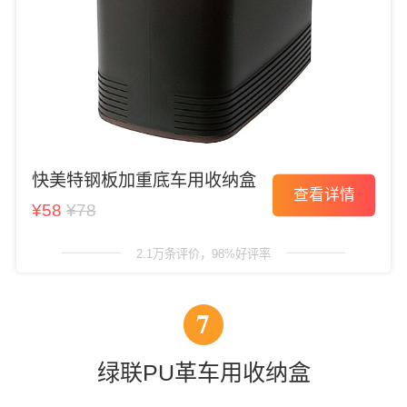
快美特钢板加重底车用收纳盒
查看详情
¥58
¥78
2.1万条评价，98%好评率
7
绿联PU革车用收纳盒