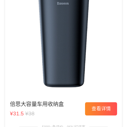
倍思大容量车用收纳盒
查看详情
¥31.5
¥38