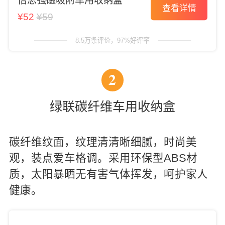
倍思强磁吸附车用收纳盒
查看详情
¥52
¥59
8.5万条评价，97%好评率
2
绿联碳纤维车用收纳盒
碳纤维纹面，纹理清清晰细腻，时尚美
观，装点爱车格调。采用环保型ABS材
质，太阳暴晒无有害气体挥发，呵护家人
健康。