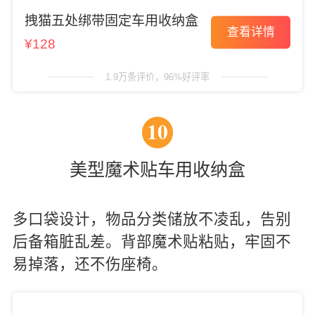
拽猫五处绑带固定车用收纳盒
查看详情
¥128
1.9万条评价，96%好评率
10
美型魔术贴车用收纳盒
多口袋设计，物品分类储放不凌乱，告别
后备箱脏乱差。背部魔术贴粘贴，牢固不
易掉落，还不伤座椅。