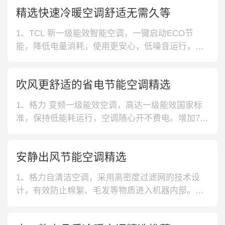
精选快速冷暖空调舒适无需久等
1、TCL 新一级能效智能空调，一键启动ECO节
能，降低电量消耗，使用更安心，低噪音运行，不
打扰舒适睡眠。快速制冷热，水洗30s速冷，60s速
热。2、海信 大导风板防直吹空调，全直流变频科
吹风更舒适的省电节能空调精选
技，动力强劲，快速制冷暖。大导风板防直吹，吹
出舒适柔和风。自清洁功能，抗菌防霉，守护家人
1、格力 变频一级能效空调，高达一级能效国家标
健康，换季无异味。3、扬
准，保持低能耗运行，空调随心开不费电。增加7挡
风速设计，可以满足不同人群使用需求，大小风力
收放自如。2、美的 安静送风立式空调，采用80°广
安静出风节能空调精选
角送风设计，能将凉爽送至屋子里每个角落，制冷
全面无死角。搭载高频速冷热技术，空调一开，凉
1、格力自清洁空调，采用高密度过滤网的技术设
爽即来，使用不用等。3、美
计，有效防止棉絮、毛发等物质进入机器内部。采
用56℃高温自洁的技术设计，强效祛味。2、TCL立
柜式空调，采用专用柔风叶片的技术设计，使得出