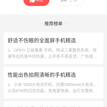
推荐榜单
舒适不伤眼的全面屏手机精选
1、OPPO 亿级像素 手机，特设三重散热系统，快
速导出机身中的热量，让手机不再发烫。广色域大
屏，真实还原每种色彩，成就绚丽生动的大片。2、
OPPO 电竞屏 手机，90Hz电竞屏，每秒呈现90帧
性能出色拍照清晰的手机精选
画面，视野流畅少延迟。后置超广角镜头，在镜头
中融入更多美景，一键即可还原广阔大片。3、真我
1、小米 5000大电池手机，内置5000mAh大电池，
电竞级散热 手
以及67W的闪充功能，充电更快速，出行无需担心
电量不足。240Hz屏幕刷新率，触控灵敏不拖影。
2、摩托罗拉 轻奢版手机，一亿像素的主摄30倍变