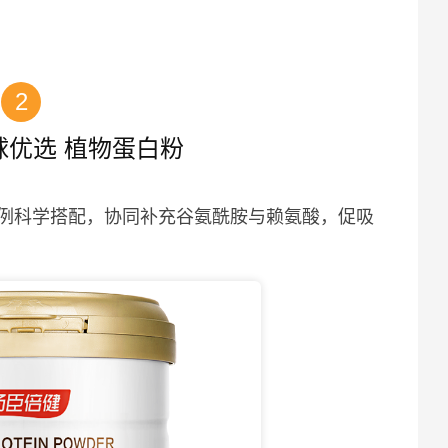
2
球优选 植物蛋白粉
例科学搭配，协同补充谷氨酰胺与赖氨酸，促吸