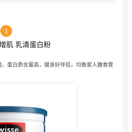
1
增肌 乳清蛋白粉
基酸，蛋白质含量高，健身好伴侣，均衡家人膳食营