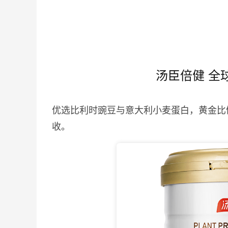
汤臣倍健 全
优选比利时豌豆与意大利小麦蛋白，黄金比
收。