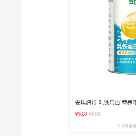
安琪纽特 乳铁蛋白 营养
¥518
¥598
5.4万条