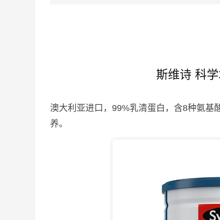
斯维诗 科学
澳大利亚进口，99%乳清蛋白，含8种氨
养。