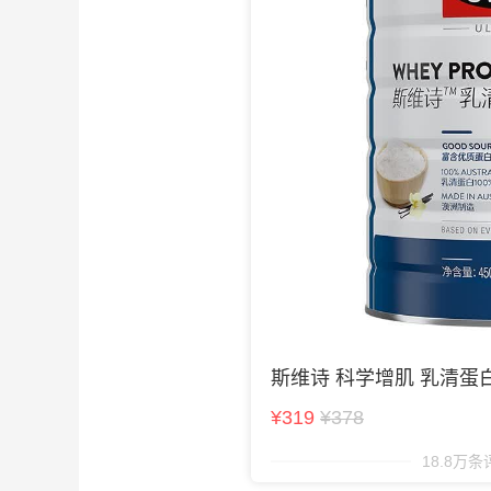
斯维诗 科学增肌 乳清蛋
¥319
¥378
18.8万