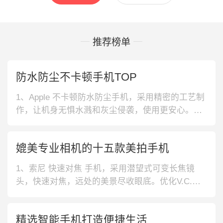
推荐榜单
防水防尘不卡顿手机TOP
1、Apple 不卡顿防水防尘手机，采用精密的工艺制
作，让机身无惧水溅和灰尘侵袭，使用更安心。视
网膜高清显示屏，色彩绚丽，带来美好的视觉体
验。2、荣耀 画质真实不卡顿手机，采用光学真空
媲美专业相机的十五款美拍手机
镀膜，保证了渐变色系的自然过渡，让手机更显美
轮美奂。配备高像素AI三摄，自拍更立体，让你美
1、索尼 快速对焦 手机，采用潜望式可变长焦镜
的更真实。3、荣耀 美颜自
头，快速对焦，远处的美景尽收眼底。优化V.C.话
筒，语音开黑更加清晰，沟通如面对面一般。2、中
兴 三重冰封散热 手机，搭载三重冰封散热系统，确
精选智能手机打造便捷生活
保始终高性能运行，游戏一路冷酷流畅。拥有多款