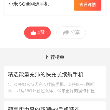
小米 5G全网通手机
查看详情


4
赞
分享
推荐榜单
精选能量充沛的快充长续航手机
1、OPPO K7x闪充长续航手机，支持90Hz刷新
率，以及180Hz触控采样，带来更好的操作和显示
效果。配置7nm工艺双模5G处理器，畅享高速上网
体验。2、Redmi 18W快充 手机，采用了左上角打
颜高实力赞的新潮5G手机精选