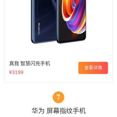
真我 智慧闪充手机
查看详情
¥3199
7
华为 屏幕指纹手机