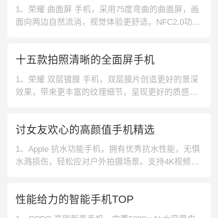
1、荣耀 曲面屏 手机，采用75度弯曲的曲面屏，画
面向两边自然流淌，视觉体验更舒适。NFC2.0功
能，可识别多个城市的公交卡，轻轻一刷即可乘
车。2、小米 快充功能 手机，采用67W快充设计，
十五款拍照清晰的全面屏手机
提高充电效率，日常使用更方便。搭载天玑1100处
理器，性能强劲，为运行提供足够的动力。3、vivo
1、荣耀 双层镀膜 手机，双层膜片创造更好的景深
清晰夜景
效果，带来更丰富的纹理细节，呈现更好的质感。
一切刚好的曲面屏，拥有更深的弧面弯曲，更窄的
显示黑边。2、荣耀 多镜录像 手机，采用多通路视
讨女友欢心的高颜值手机精选
频架构底层设计，配以独立专业视频镜头，带来一
站式视频拍摄体验。多镜录像功能，前后镜头同
1、Apple 抗水功能手机，拥有优秀抗水性能，无惧
录，告别繁琐剪辑。3、Redm
水溅损伤，轻松应对户外拍摄场景。支持4K视频拍
摄功能，可提升画质清晰度，轻松拍摄Vlog。2、O
PPO 全面屏轻薄手机，后置AI智能三摄，可轻松匹
性能给力的智能手机TOP
配不同的拍摄场景，实现灵活摄影。搭载90Hz护眼
屏，减少画面撕裂，开黑更加畅快。3、小米 人像