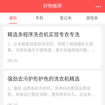

好物推荐
最新
手机
笔记本
游戏本
精选多程序洗衣机实现专衣专洗
1、云米智能双投放洗衣机，搭载了绚丽臻彩大屏
幕，可视化操作方便快捷，激光无缝焊接内筒，光
滑不易腐蚀，避免产生勾丝损伤。2、美的巴氏除菌
08-25
洗衣机，巴氏除菌洗衣机，通过更加平和的温度，
达到彻底杀菌，同时不伤衣物纤维，支持手机智能
操控，使用更快捷。3、三星AI智能控制洗衣机，内
强劲去污护形护色的洗衣机精选
置智能变频电机，多种洗涤模式轻
1、康佳 品质电机洗衣机，洗衣机内置高品质电
机，系统运行稳定流畅，使用寿命长久。且设有专
业洗护程序，适配不同面料的洗涤需求。2、美的
08-19