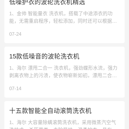
低噪护衣的波轮洗衣机精选
为你装点家居环境。3、云米远程
1、金帅 智能量衣 洗衣机，搭载了中途添衣的功
能，无需重启程序，轻松添加，同时还可以根据衣
物量智能判定水量，更加节能，容量够大。2、统帅
07-24
一键洗涤 洗衣机，采用了一键洗涤模式，无需纠结
水量时间，同时针对重度脏污衣物，采用强劲水
流，加强漂洗，瓦解顽固污渍。3、美菱 立体水流
15款低噪音的波轮洗衣机
洗衣机，波轮盘能够高速旋转
1、海尔 漂甩二合一 洗衣机，强劲蝶形水流，强力
剥离衣物上的污渍，使衣物崭新如初。漂甩二合一
设计，深层搞定衣物上的泡沫残留，减少肌肤刺
07-14
激。2、海尔 烫洗除菌 洗衣机，全不锈钢内桶，表
面很光滑，避免出现衣物勾丝的情况。95℃烫洗除
菌，席卷衣物上的各类细菌，让宝宝大胆畅玩。3、
十五款智能全自动滚筒洗衣机
美菱 安全童锁 洗衣机，净
1、海尔 大容量除螨滚筒洗衣机，采用微蒸汽空气