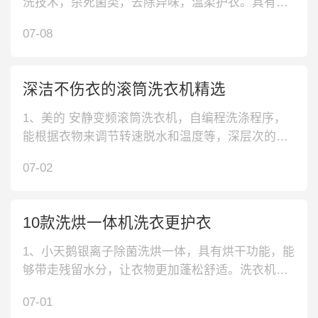
洗技术，杀死菌类，去除异味，温柔护衣。具有智
能烘干功能，快速烘干，干爽穿衣。2、松下 一键
07-08
智洗滚筒洗衣机，纤薄机身，平滑嵌入，无需改装
橱柜，方便家装。具有一键智洗功能，操作简单，
清洗衣物污渍，保持衣物洁净。3、海尔 纤美超薄
深洁不伤衣的滚筒洗衣机精选
滚筒洗衣机，纤薄机身，节省占地
1、美的 安静变频滚筒洗衣机，自编程洗涤程序，
能根据衣物来调节转速脱水和温度等，深层次的清
洁衣物；还带有95度自洁功能，保持洗涤环境健
07-02
康。2、小天鹅 大容量滚筒洗衣机，带有的银离子
深层除菌功能，可有效抑除细菌，为衣物健康保驾
护航；内部的变频电机，动力澎湃且运行稳定，洗
10款洗烘一体机洗衣更护衣
脱更快速。3、创维 超薄嵌入滚筒
1、小天鹅银离子除菌洗烘一体，具有烘干功能，能
够带走残留水分，让衣物更加蓬松舒适。洗衣机遇
水能够释放纳米银离子，去除衣物细菌，呵护家人
07-01
健康。2、TCL快净洗洗烘一体机，配备大号液晶面