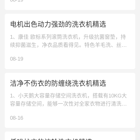
直驱电机洗衣机，洗衣机内置直驱电机，带来澎湃
动力，清洁效果显著。搭载新风祛味黑科技，赶走
难闻异味，衣物清新怡人。3、TCL 蜂巢结构内筒
电机出色动力强劲的洗衣机精选
洗衣机，蜂巢结构的内筒，摩擦阻
1、康佳 欧标系列滚筒洗衣机，升级抗菌窗垫，持
续抑菌滋生，净衣品质看得见。特色羊毛洗、丝绸
洗程序，柔和洗涤拒绝损伤。高颜值外观，和谐融
08-19
入现代家居风格。2、松下 变频电机滚筒洗衣机，1
0公斤变频滚筒，满足大居室清洁需求，为你带去更
多净衣便利。15min快洗技术，有效缩短你的等待
洁净不伤衣的防缠绕洗衣机精选
时间。3、海尔 微蒸汽除
1、小天鹅大容量存储空间洗衣机，搭载有10KG大
容量存储空间，能够一次性对全家衣物进行清洗，
沙发巾、床单、被套等大物件应能轻松洗涤，日常
08-16
使用更省心。2、海尔典雅铂金机身设计洗衣机，采
用典雅铂金机身设计，沉稳大气，时尚简约，不仅
是洗衣机，更是一道亮丽的风景线，随心安置即可