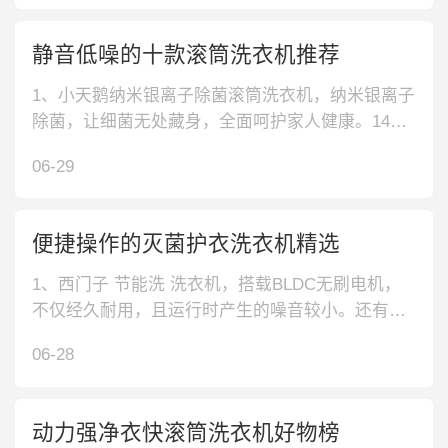
板，直观清晰，一目了然，让你操作更加便捷。采
用双层防烫罩设计，能有效防止意外烫伤，提高使
静音低噪的十款滚筒洗衣机推荐
用安全性。3、小天鹅变频洗烘一
1、小天鹅纳米银离子除菌滚筒洗衣机，纳米银离子
除菌，让细菌无处藏身，全面呵护家人健康。14种
洗涤模式，每种衣物都能得到精心呵护。智能调
06-29
控，让洗涤更干净。2、海尔防霉抗菌窗垫洗衣机，
ABT双喷淋系统，泡沫无残留，避免细菌滋生。10k
g大容量，四口之家衣物一次洗。5大呵护升级，深
便捷操作的灭菌护衣洗衣机精选
层洁净。3、海信超大触控
1、西门子 节能洗 洗衣机，搭载BLDC无刷电机，
不仅经久耐用，且运行时产生的噪音较小。还有节
能洗模式，可以省水省电，适合衣物较少的时候使
06-28
用。2、松下 智能预约 洗衣机，支持24小时预约功
能，设定好时间，到点开始工作，即便忘记也没关
系。还有超快速洗功能，不太脏的衣物可以在短时
动力强净衣快滚筒洗衣机好物榜
间内清洗干净。3、美的